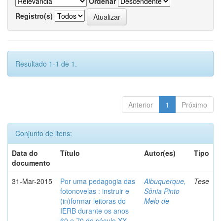
Ordenar
Registro(s)
Resultado 1-1 de 1.
Anterior
1
Próximo
Conjunto de itens:
Data do
Título
Autor(es)
Tipo
documento
31-Mar-2015
Por uma pedagogia das
Albuquerque,
Tese
fotonovelas : instruir e
Sônia Pinto
(in)formar leitoras do
Melo de
IERB durante os anos
60 e 70 do século XX