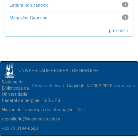
Lettura non canonici
1
Magazine Capricho
1
próximo >
UNIVERSIDADE FEDERAL DE SERGIPE
Sistema de
DSpace Software
Copyright © 2002-2010
Duraspace
Bibliotecas da
Universidade
Federal de Sergipe - SIBIUFS
Núcleo de Tecnologia da Informação - NTI
repositorio@academico.ufs.br
+55 79 3194-6528