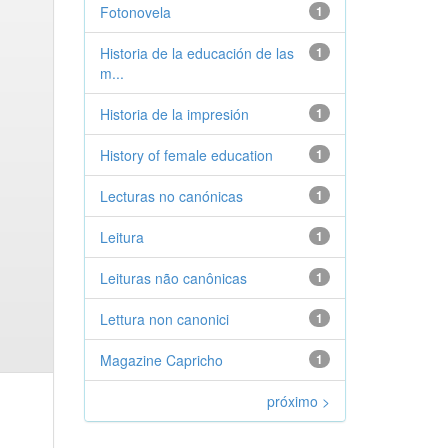
Fotonovela
1
Historia de la educación de las
1
m...
Historia de la impresión
1
History of female education
1
Lecturas no canónicas
1
Leitura
1
Leituras não canônicas
1
Lettura non canonici
1
Magazine Capricho
1
próximo >