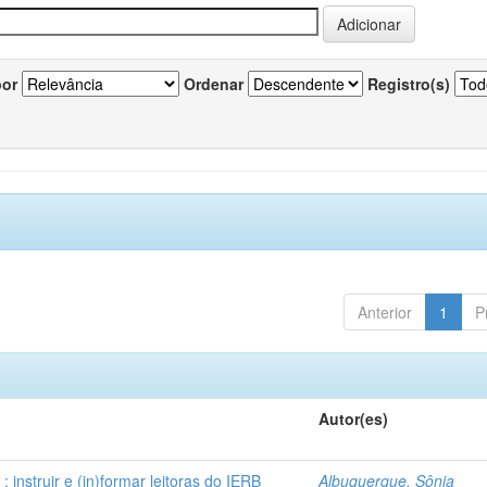
por
Ordenar
Registro(s)
Anterior
1
P
Autor(es)
instruir e (in)formar leitoras do IERB
Albuquerque, Sônia