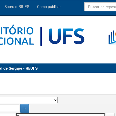
Sobre o RIUFS
Como publicar
al de Sergipe - RI/UFS