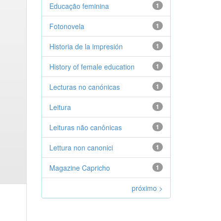
Educação feminina
1
Fotonovela
1
Historia de la impresión
1
History of female education
1
Lecturas no canónicas
1
Leitura
1
Leituras não canônicas
1
Lettura non canonici
1
Magazine Capricho
1
próximo >