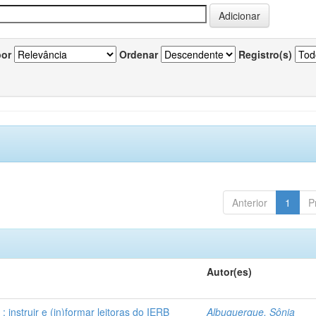
por
Ordenar
Registro(s)
Anterior
1
P
Autor(es)
instruir e (in)formar leitoras do IERB
Albuquerque, Sônia