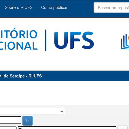
Sobre o RIUFS
Como publicar
al de Sergipe - RI/UFS