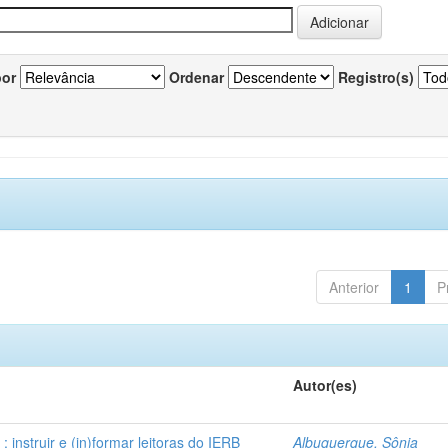
por
Ordenar
Registro(s)
Anterior
1
P
Autor(es)
instruir e (in)formar leitoras do IERB
Albuquerque, Sônia