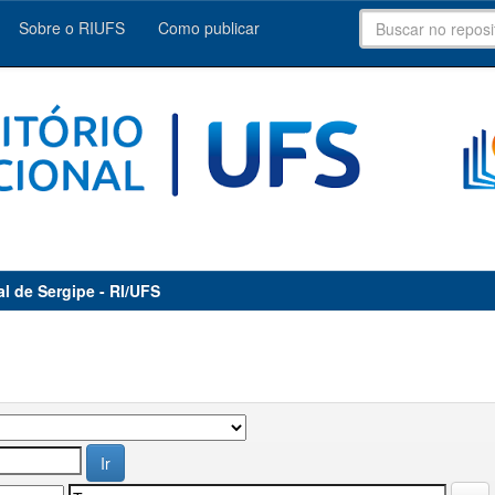
Sobre o RIUFS
Como publicar
al de Sergipe - RI/UFS