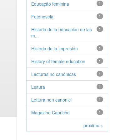
Educação feminina
1
Fotonovela
1
Historia de la educación de las
1
m...
Historia de la impresión
1
History of female education
1
Lecturas no canónicas
1
Leitura
1
Lettura non canonici
1
Magazine Capricho
1
próximo >