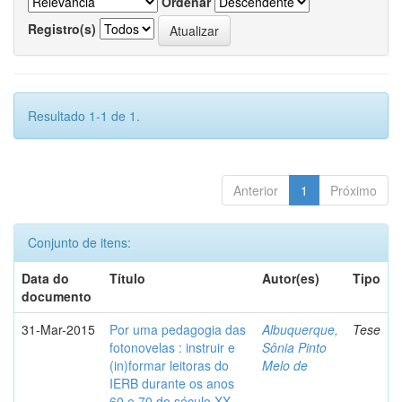
Ordenar
Registro(s)
Resultado 1-1 de 1.
Anterior
1
Próximo
Conjunto de itens:
Data do
Título
Autor(es)
Tipo
documento
31-Mar-2015
Por uma pedagogia das
Albuquerque,
Tese
fotonovelas : instruir e
Sônia Pinto
(in)formar leitoras do
Melo de
IERB durante os anos
60 e 70 do século XX