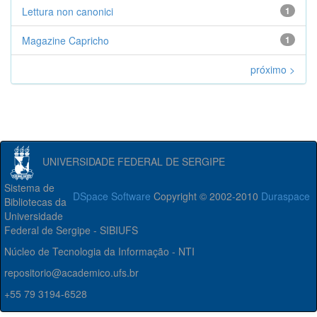
Lettura non canonici
1
Magazine Capricho
1
próximo >
UNIVERSIDADE FEDERAL DE SERGIPE
Sistema de
DSpace Software
Copyright © 2002-2010
Duraspace
Bibliotecas da
Universidade
Federal de Sergipe - SIBIUFS
Núcleo de Tecnologia da Informação - NTI
repositorio@academico.ufs.br
+55 79 3194-6528