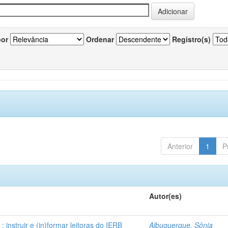
por
Ordenar
Registro(s)
Anterior
1
P
Autor(es)
instruir e (in)formar leitoras do IERB
Albuquerque, Sônia