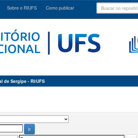
Sobre o RIUFS
Como publicar
al de Sergipe - RI/UFS