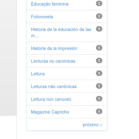
Educação feminina
1
Fotonovela
1
Historia de la educación de las
1
m...
Historia de la impresión
1
Lecturas no canónicas
1
Leitura
1
Leituras não canônicas
1
Lettura non canonici
1
Magazine Capricho
1
próximo >