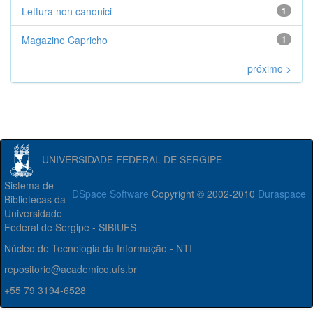
Lettura non canonici
1
Magazine Capricho
1
próximo >
UNIVERSIDADE FEDERAL DE SERGIPE
Sistema de
DSpace Software
Copyright © 2002-2010
Duraspace
Bibliotecas da
Universidade
Federal de Sergipe - SIBIUFS
Núcleo de Tecnologia da Informação - NTI
repositorio@academico.ufs.br
+55 79 3194-6528