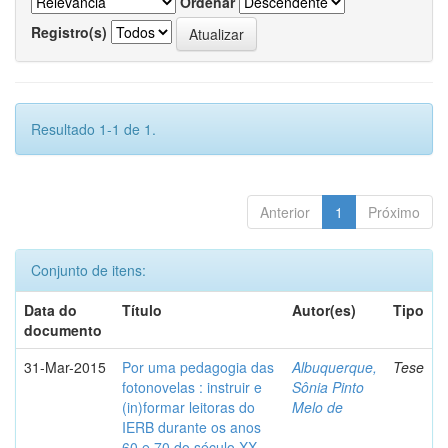
Ordenar
Registro(s)
Resultado 1-1 de 1.
Anterior
1
Próximo
Conjunto de itens:
Data do
Título
Autor(es)
Tipo
documento
31-Mar-2015
Por uma pedagogia das
Albuquerque,
Tese
fotonovelas : instruir e
Sônia Pinto
(in)formar leitoras do
Melo de
IERB durante os anos
60 e 70 do século XX