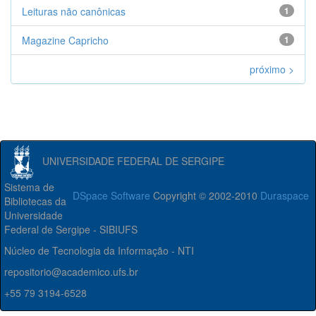
Leituras não canônicas
1
Magazine Capricho
1
próximo >
UNIVERSIDADE FEDERAL DE SERGIPE
Sistema de
DSpace Software
Copyright © 2002-2010
Duraspace
Bibliotecas da
Universidade
Federal de Sergipe - SIBIUFS
Núcleo de Tecnologia da Informação - NTI
repositorio@academico.ufs.br
+55 79 3194-6528