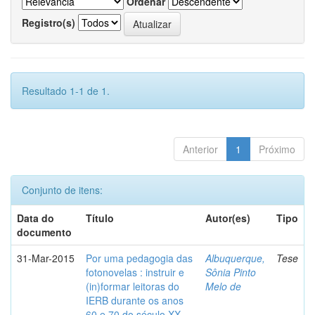
Ordenar
Registro(s)
Resultado 1-1 de 1.
Anterior
1
Próximo
Conjunto de itens:
Data do
Título
Autor(es)
Tipo
documento
31-Mar-2015
Por uma pedagogia das
Albuquerque,
Tese
fotonovelas : instruir e
Sônia Pinto
(in)formar leitoras do
Melo de
IERB durante os anos
60 e 70 do século XX