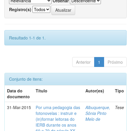
Ordenar
Registro(s)
Resultado 1-1 de 1.
Anterior
1
Próximo
Conjunto de itens:
Data do
Título
Autor(es)
Tipo
documento
31-Mar-2015
Por uma pedagogia das
Albuquerque,
Tese
fotonovelas : instruir e
Sônia Pinto
(in)formar leitoras do
Melo de
IERB durante os anos
60 e 70 do século XX