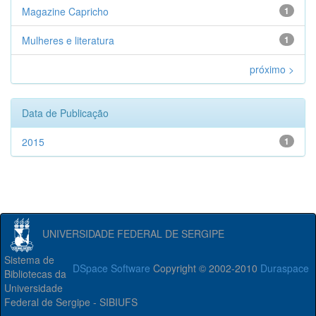
Magazine Capricho
1
Mulheres e literatura
1
próximo >
Data de Publicação
2015
1
UNIVERSIDADE FEDERAL DE SERGIPE
Sistema de
DSpace Software
Copyright © 2002-2010
Duraspace
Bibliotecas da
Universidade
Federal de Sergipe - SIBIUFS