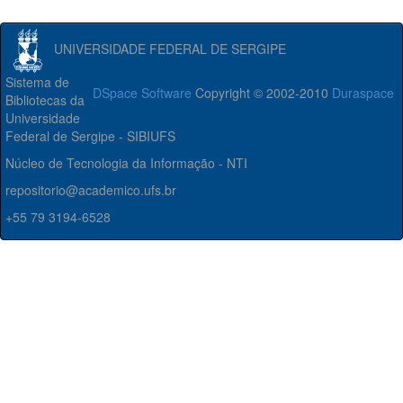
UNIVERSIDADE FEDERAL DE SERGIPE
Sistema de
DSpace Software
Copyright © 2002-2010
Duraspace
Bibliotecas da
Universidade
Federal de Sergipe - SIBIUFS
Núcleo de Tecnologia da Informação - NTI
repositorio@academico.ufs.br
+55 79 3194-6528