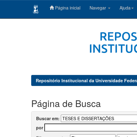
Página inicial
Navegar
Ajuda
Skip
navigation
Repositório Institucional da Universidade Feder
Página de Busca
Buscar em:
por