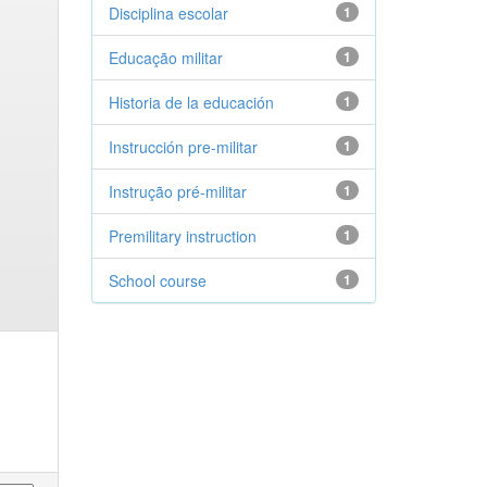
Disciplina escolar
1
Educação militar
1
Historia de la educación
1
Instrucción pre-militar
1
Instrução pré-militar
1
Premilitary instruction
1
School course
1