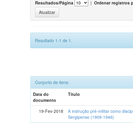
Resultados/Página
|
Ordenar registros 
Resultado 1-1 de 1.
Conjunto de itens:
Data do
Título
documento
19-Fev-2018
A instrução pré-militar como disci
Sergipense (1909-1946)