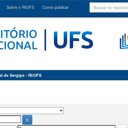
Sobre o RIUFS
Como publicar
al de Sergipe - RI/UFS