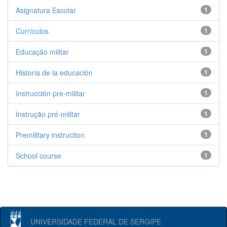
Asignatura Escolar
1
Currículos
1
Educação militar
1
Historia de la educación
1
Instrucción pre-militar
1
Instrução pré-militar
1
Premilitary instruction
1
School course
1
UNIVERSIDADE FEDERAL DE SERGIPE