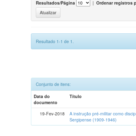
Resultados/Página
|
Ordenar registros 
Resultado 1-1 de 1.
Conjunto de itens:
Data do
Título
documento
19-Fev-2018
A instrução pré-militar como disci
Sergipense (1909-1946)