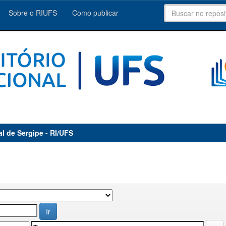
Sobre o RIUFS
Como publicar
al de Sergipe - RI/UFS