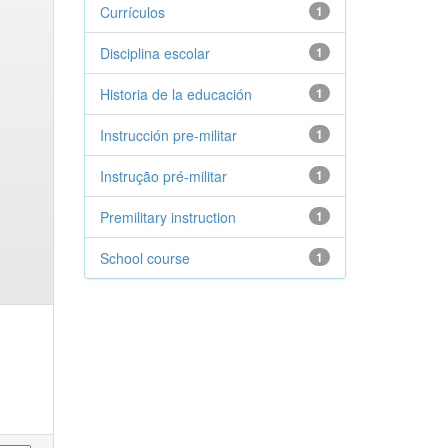
Currículos
1
Disciplina escolar
1
Historia de la educación
1
Instrucción pre-militar
1
Instrução pré-militar
1
Premilitary instruction
1
School course
1