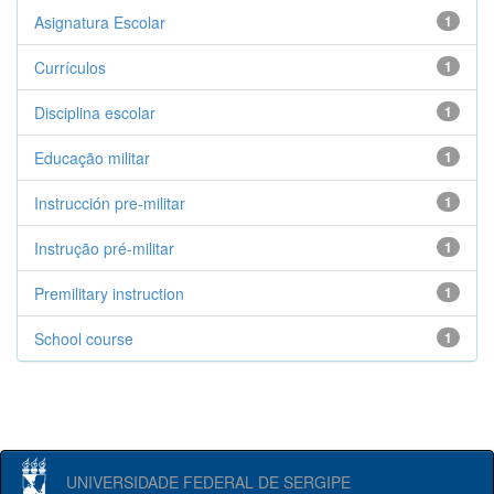
Asignatura Escolar
1
Currículos
1
Disciplina escolar
1
Educação militar
1
Instrucción pre-militar
1
Instrução pré-militar
1
Premilitary instruction
1
School course
1
UNIVERSIDADE FEDERAL DE SERGIPE