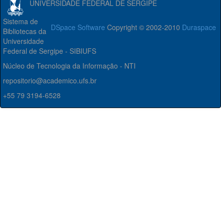
UNIVERSIDADE FEDERAL DE SERGIPE
Sistema de
DSpace Software
Copyright © 2002-2010
Duraspace
Bibliotecas da
Universidade
Federal de Sergipe - SIBIUFS
Núcleo de Tecnologia da Informação - NTI
repositorio@academico.ufs.br
+55 79 3194-6528