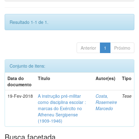
Resultado 1-1 de 1.
Anterior
1
Próximo
Conjunto de itens:
Data do
Título
Autor(es)
Tipo
documento
19-Fev-2018
A instrução pré-militar
Costa,
Tese
como disciplina escolar :
Rosemeire
marcas do Exército no
Marcedo
Atheneu Sergipense
(1909-1946)
Busca facetada