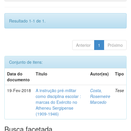
Resultado 1-1 de 1.
Anterior
1
Próximo
Conjunto de itens:
Data do
Título
Autor(es)
Tipo
documento
19-Fev-2018
A instrução pré-militar
Costa,
Tese
como disciplina escolar :
Rosemeire
marcas do Exército no
Marcedo
Atheneu Sergipense
(1909-1946)
Busca facetada