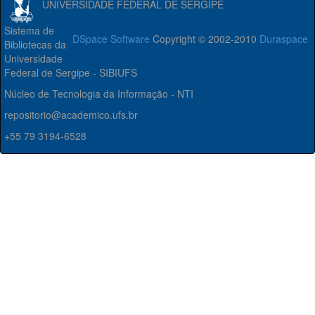
UNIVERSIDADE FEDERAL DE SERGIPE
Sistema de
DSpace Software
Copyright © 2002-2010
Duraspace
Bibliotecas da
Universidade
Federal de Sergipe - SIBIUFS
Núcleo de Tecnologia da Informação - NTI
repositorio@academico.ufs.br
+55 79 3194-6528