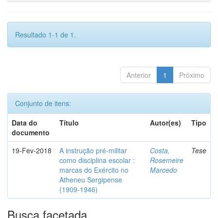
Resultado 1-1 de 1.
Anterior
1
Próximo
Conjunto de itens:
Data do
Título
Autor(es)
Tipo
documento
19-Fev-2018
A instrução pré-militar
Costa,
Tese
como disciplina escolar :
Rosemeire
marcas do Exército no
Marcedo
Atheneu Sergipense
(1909-1946)
Busca facetada