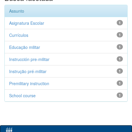
Assunto
Asignatura Escolar
1
Currículos
1
Educação militar
1
Instrucción pre-militar
1
Instrução pré-militar
1
Premilitary instruction
1
School course
1