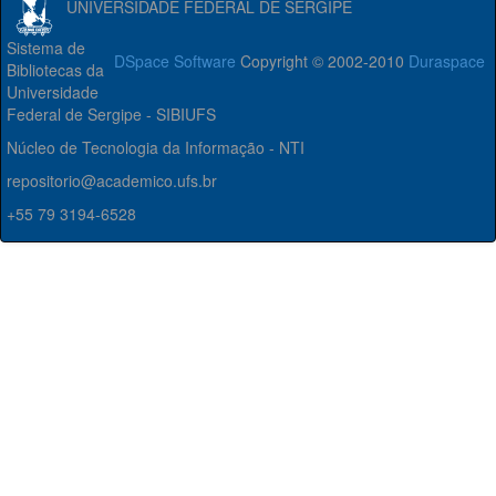
UNIVERSIDADE FEDERAL DE SERGIPE
Sistema de
DSpace Software
Copyright © 2002-2010
Duraspace
Bibliotecas da
Universidade
Federal de Sergipe - SIBIUFS
Núcleo de Tecnologia da Informação - NTI
repositorio@academico.ufs.br
+55 79 3194-6528