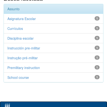
Assunto
Asignatura Escolar
1
Currículos
1
Disciplina escolar
1
Instrucción pre-militar
1
Instrução pré-militar
1
Premilitary instruction
1
School course
1