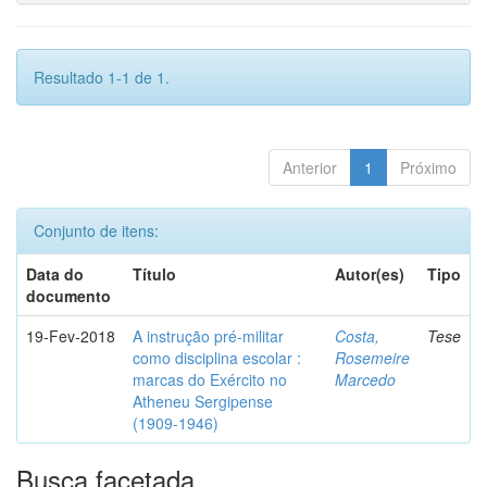
Resultado 1-1 de 1.
Anterior
1
Próximo
Conjunto de itens:
Data do
Título
Autor(es)
Tipo
documento
19-Fev-2018
A instrução pré-militar
Costa,
Tese
como disciplina escolar :
Rosemeire
marcas do Exército no
Marcedo
Atheneu Sergipense
(1909-1946)
Busca facetada