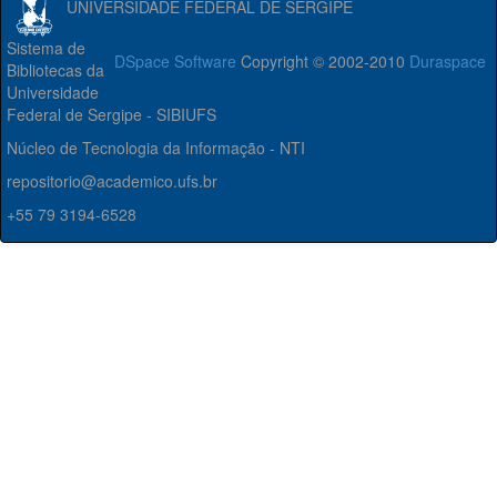
UNIVERSIDADE FEDERAL DE SERGIPE
Sistema de
DSpace Software
Copyright © 2002-2010
Duraspace
Bibliotecas da
Universidade
Federal de Sergipe - SIBIUFS
Núcleo de Tecnologia da Informação - NTI
repositorio@academico.ufs.br
+55 79 3194-6528