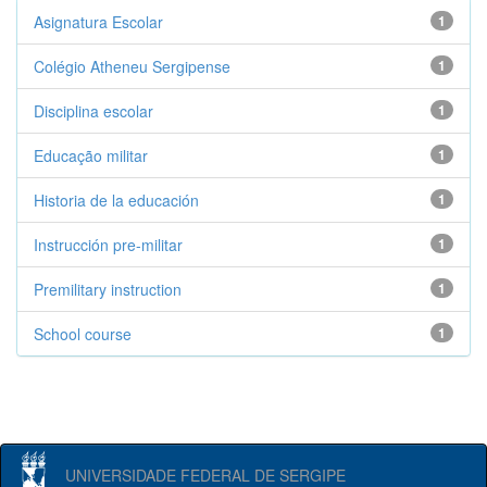
Asignatura Escolar
1
Colégio Atheneu Sergipense
1
Disciplina escolar
1
Educação militar
1
Historia de la educación
1
Instrucción pre-militar
1
Premilitary instruction
1
School course
1
UNIVERSIDADE FEDERAL DE SERGIPE