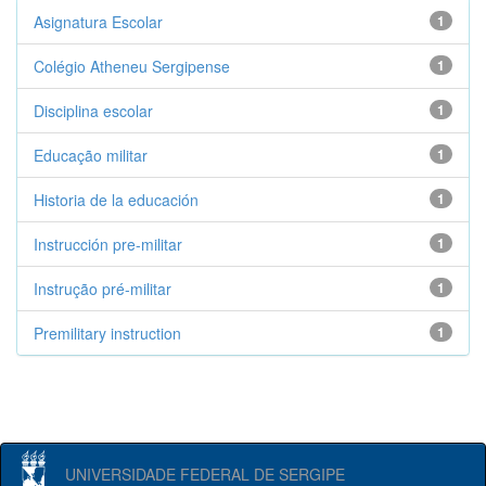
Asignatura Escolar
1
Colégio Atheneu Sergipense
1
Disciplina escolar
1
Educação militar
1
Historia de la educación
1
Instrucción pre-militar
1
Instrução pré-militar
1
Premilitary instruction
1
UNIVERSIDADE FEDERAL DE SERGIPE