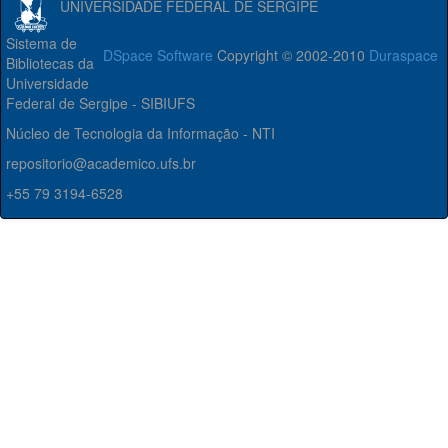
UNIVERSIDADE FEDERAL DE SERGIPE
Sistema de
DSpace Software
Copyright © 2002-2010
Duraspace
Bibliotecas da
Universidade
Federal de Sergipe - SIBIUFS
Núcleo de Tecnologia da Informação - NTI
repositorio@academico.ufs.br
+55 79 3194-6528