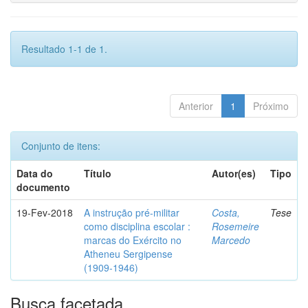
Resultado 1-1 de 1.
Anterior
1
Próximo
Conjunto de itens:
Data do
Título
Autor(es)
Tipo
documento
19-Fev-2018
A instrução pré-militar
Costa,
Tese
como disciplina escolar :
Rosemeire
marcas do Exército no
Marcedo
Atheneu Sergipense
(1909-1946)
Busca facetada