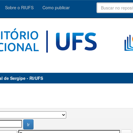
Sobre o RIUFS
Como publicar
al de Sergipe - RI/UFS