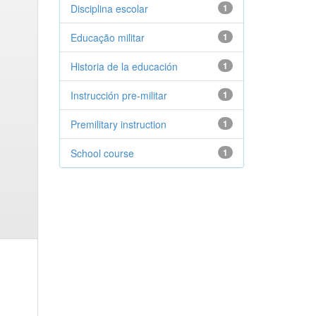
Disciplina escolar
1
Educação militar
1
Historia de la educación
1
Instrucción pre-militar
1
Premilitary instruction
1
School course
1