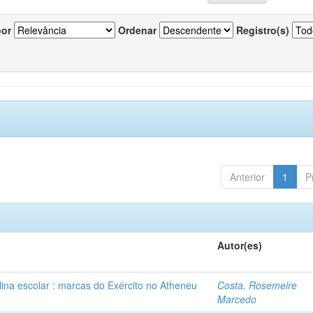
por
Ordenar
Registro(s)
Anterior
1
P
Autor(es)
plina escolar : marcas do Exército no Atheneu
Costa, Rosemeire
Marcedo