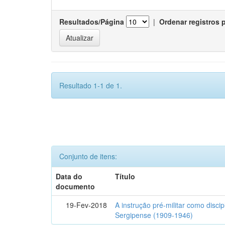
Resultados/Página
|
Ordenar registros 
Resultado 1-1 de 1.
Conjunto de itens:
Data do
Título
documento
19-Fev-2018
A instrução pré-militar como disci
Sergipense (1909-1946)