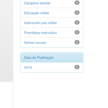
Disciplina escolar
1
Educação militar
1
Instrucción pre-militar
1
Premilitary instruction
1
School course
1
Data de Publicação
2018
1