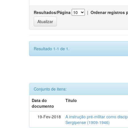
Resultados/Página
|
Ordenar registros 
Resultado 1-1 de 1.
Conjunto de itens:
Data do
Título
documento
19-Fev-2018
A instrução pré-militar como disci
Sergipense (1909-1946)