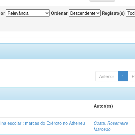
por
Ordenar
Registro(s)
Anterior
1
P
Autor(es)
plina escolar : marcas do Exército no Atheneu
Costa, Rosemeire
Marcedo