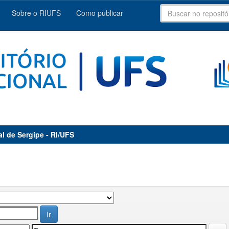
Sobre o RIUFS
Como publicar
al de Sergipe - RI/UFS