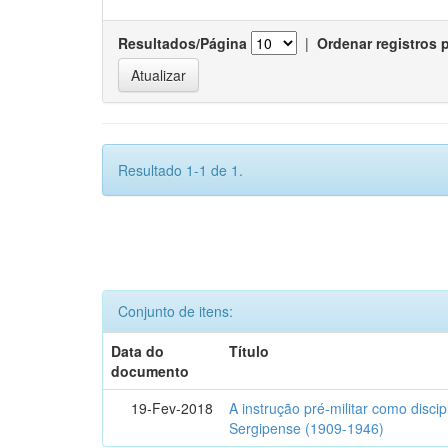
Resultados/Página
|
Ordenar registros 
Resultado 1-1 de 1.
Conjunto de itens:
Data do
Título
documento
19-Fev-2018
A instrução pré-militar como disci
Sergipense (1909-1946)