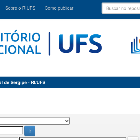
Sobre o RIUFS
Como publicar
al de Sergipe - RI/UFS