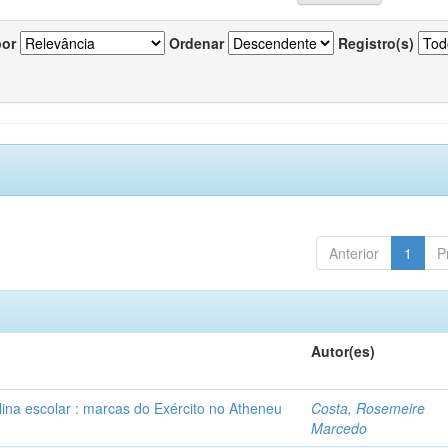
por
Ordenar
Registro(s)
Anterior
1
P
Autor(es)
plina escolar : marcas do Exército no Atheneu
Costa, Rosemeire
Marcedo