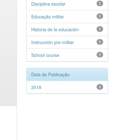
Disciplina escolar
1
Educação militar
1
Historia de la educación
1
Instrucción pre-militar
1
School course
1
Data de Publicação
2018
1