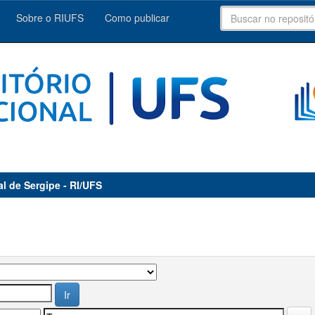
Sobre o RIUFS
Como publicar
al de Sergipe - RI/UFS