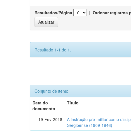
Resultados/Página
|
Ordenar registros 
Resultado 1-1 de 1.
Conjunto de itens:
Data do
Título
documento
19-Fev-2018
A instrução pré-militar como disci
Sergipense (1909-1946)