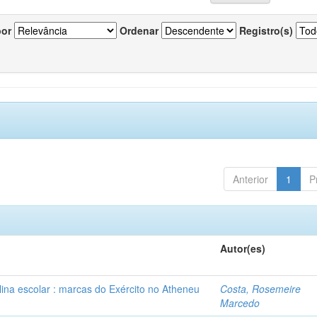
por
Ordenar
Registro(s)
Anterior
1
P
Autor(es)
plina escolar : marcas do Exército no Atheneu
Costa, Rosemeire
Marcedo