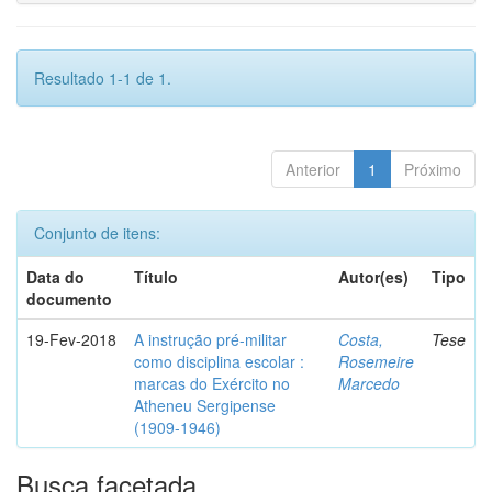
Resultado 1-1 de 1.
Anterior
1
Próximo
Conjunto de itens:
Data do
Título
Autor(es)
Tipo
documento
19-Fev-2018
A instrução pré-militar
Costa,
Tese
como disciplina escolar :
Rosemeire
marcas do Exército no
Marcedo
Atheneu Sergipense
(1909-1946)
Busca facetada