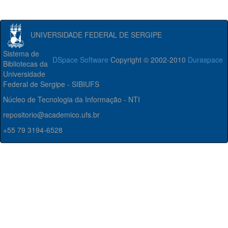
UNIVERSIDADE FEDERAL DE SERGIPE
Sistema de
DSpace Software
Copyright © 2002-2010
Duraspace
Bibliotecas da
Universidade
Federal de Sergipe - SIBIUFS
Núcleo de Tecnologia da Informação - NTI
repositorio@academico.ufs.br
+55 79 3194-6528