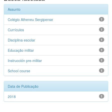
Assunto
Colégio Atheneu Sergipense
1
Currículos
1
Disciplina escolar
1
Educação militar
1
Instrucción pre-militar
1
School course
1
Data de Publicação
2018
1