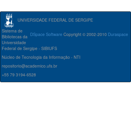
UNIVERSIDADE FEDERAL DE SERGIPE
Sistema de
DSpace Software
Copyright © 2002-2010
Duraspace
Bibliotecas da
Universidade
Federal de Sergipe - SIBIUFS
Núcleo de Tecnologia da Informação - NTI
repositorio@academico.ufs.br
+55 79 3194-6528