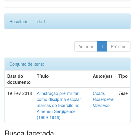
Resultado 1-1 de 1.
Anterior
1
Próximo
Conjunto de itens:
Data do
Título
Autor(es)
Tipo
documento
19-Fev-2018
A instrução pré-militar
Costa,
Tese
como disciplina escolar :
Rosemeire
marcas do Exército no
Marcedo
Atheneu Sergipense
(1909-1946)
Busca facetada