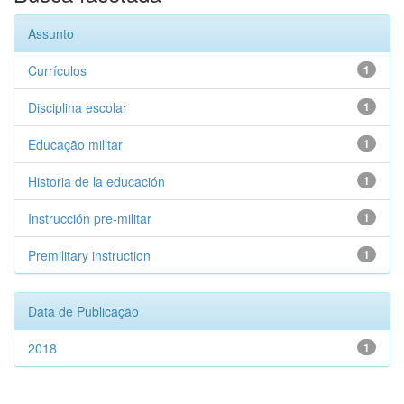
Assunto
Currículos
1
Disciplina escolar
1
Educação militar
1
Historia de la educación
1
Instrucción pre-militar
1
Premilitary instruction
1
Data de Publicação
2018
1