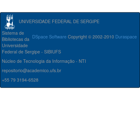
UNIVERSIDADE FEDERAL DE SERGIPE
Sistema de
DSpace Software
Copyright © 2002-2010
Duraspace
Bibliotecas da
Universidade
Federal de Sergipe - SIBIUFS
Núcleo de Tecnologia da Informação - NTI
repositorio@academico.ufs.br
+55 79 3194-6528