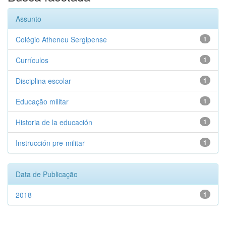
Assunto
Colégio Atheneu Sergipense
1
Currículos
1
Disciplina escolar
1
Educação militar
1
Historia de la educación
1
Instrucción pre-militar
1
Data de Publicação
2018
1