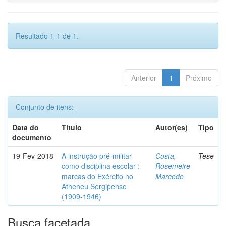
Resultado 1-1 de 1.
Anterior
1
Próximo
Conjunto de itens:
Data do
Título
Autor(es)
Tipo
documento
19-Fev-2018
A instrução pré-militar
Costa,
Tese
como disciplina escolar :
Rosemeire
marcas do Exército no
Marcedo
Atheneu Sergipense
(1909-1946)
Busca facetada