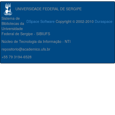
UNIVERSIDADE FEDERAL DE SERGIPE
Sistema de
DSpace Software
Copyright © 2002-2010
Duraspace
Bibliotecas da
Universidade
Federal de Sergipe - SIBIUFS
Núcleo de Tecnologia da Informação - NTI
repositorio@academico.ufs.br
+55 79 3194-6528