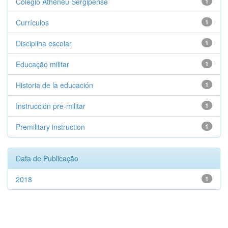
Colégio Atheneu Sergipense
1
Currículos
1
Disciplina escolar
1
Educação militar
1
Historia de la educación
1
Instrucción pre-militar
1
Premilitary instruction
1
Data de Publicação
2018
1