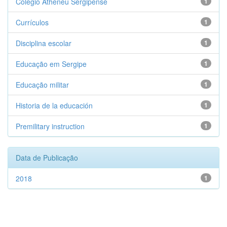
Colégio Atheneu Sergipense
1
Currículos
1
Disciplina escolar
1
Educação em Sergipe
1
Educação militar
1
Historia de la educación
1
Premilitary instruction
1
Data de Publicação
2018
1