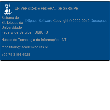
UNIVERSIDADE FEDERAL DE SERGIPE
Sistema de
DSpace Software
Copyright © 2002-2010
Duraspace
Bibliotecas da
Universidade
Federal de Sergipe - SIBIUFS
Núcleo de Tecnologia da Informação - NTI
repositorio@academico.ufs.br
+55 79 3194-6528