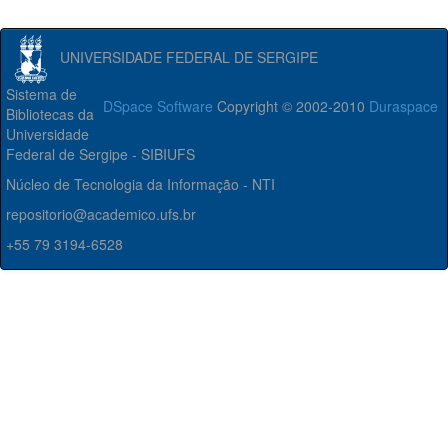
UNIVERSIDADE FEDERAL DE SERGIPE
Sistema de
DSpace Software
Copyright © 2002-2010
Duraspace
Bibliotecas da
Universidade
Federal de Sergipe - SIBIUFS
Núcleo de Tecnologia da Informação - NTI
repositorio@academico.ufs.br
+55 79 3194-6528