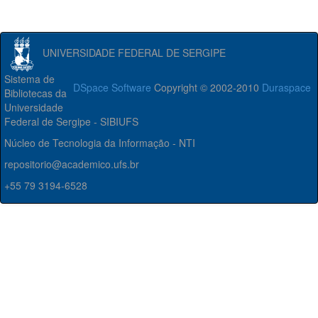
UNIVERSIDADE FEDERAL DE SERGIPE
Sistema de
DSpace Software
Copyright © 2002-2010
Duraspace
Bibliotecas da
Universidade
Federal de Sergipe - SIBIUFS
Núcleo de Tecnologia da Informação - NTI
repositorio@academico.ufs.br
+55 79 3194-6528