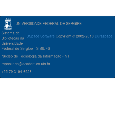
UNIVERSIDADE FEDERAL DE SERGIPE
Sistema de
DSpace Software
Copyright © 2002-2010
Duraspace
Bibliotecas da
Universidade
Federal de Sergipe - SIBIUFS
Núcleo de Tecnologia da Informação - NTI
repositorio@academico.ufs.br
+55 79 3194-6528