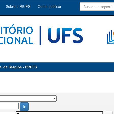
Sobre o RIUFS
Como publicar
al de Sergipe - RI/UFS