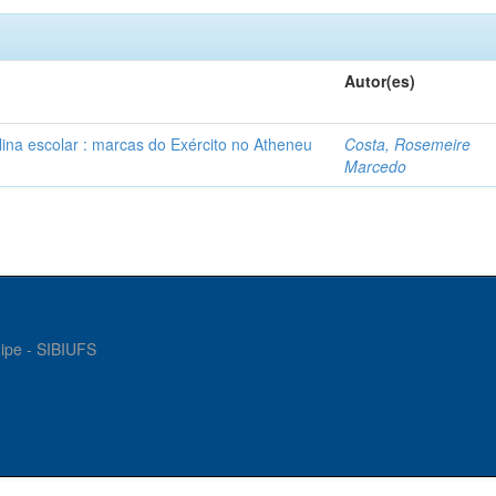
Autor(es)
plina escolar : marcas do Exército no Atheneu
Costa, Rosemeire
Marcedo
gipe - SIBIUFS