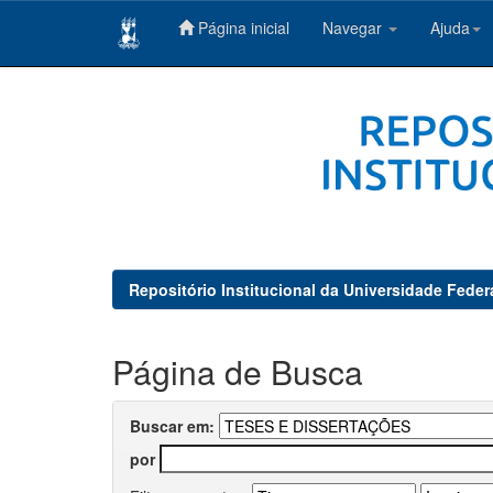
Página inicial
Navegar
Ajuda
Skip
navigation
Repositório Institucional da Universidade Feder
Página de Busca
Buscar em:
por