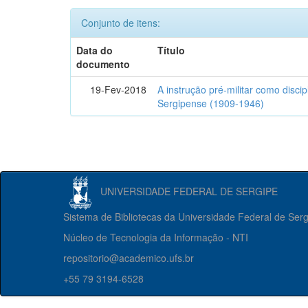
Conjunto de itens:
Data do
Título
documento
19-Fev-2018
A instrução pré-militar como disci
Sergipense (1909-1946)
UNIVERSIDADE FEDERAL DE SERGIPE
Sistema de Bibliotecas da Universidade Federal de Ser
Núcleo de Tecnologia da Informação - NTI
repositorio@academico.ufs.br
+55 79 3194-6528