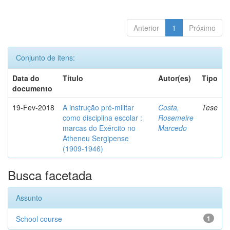
Anterior
1
Próximo
Conjunto de itens:
Data do
Título
Autor(es)
Tipo
documento
19-Fev-2018
A instrução pré-militar
Costa,
Tese
como disciplina escolar :
Rosemeire
marcas do Exército no
Marcedo
Atheneu Sergipense
(1909-1946)
Busca facetada
Assunto
School course
1