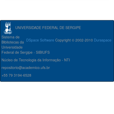
UNIVERSIDADE FEDERAL DE SERGIPE
Sistema de
DSpace Software
Copyright © 2002-2010
Duraspace
Bibliotecas da
Universidade
Federal de Sergipe - SIBIUFS
Núcleo de Tecnologia da Informação - NTI
repositorio@academico.ufs.br
+55 79 3194-6528