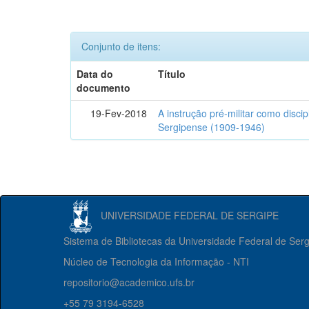
Conjunto de itens:
Data do
Título
documento
19-Fev-2018
A instrução pré-militar como disci
Sergipense (1909-1946)
UNIVERSIDADE FEDERAL DE SERGIPE
Sistema de Bibliotecas da Universidade Federal de Ser
Núcleo de Tecnologia da Informação - NTI
repositorio@academico.ufs.br
+55 79 3194-6528