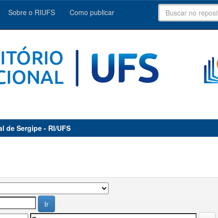
Sobre o RIUFS
Como publicar
al de Sergipe - RI/UFS