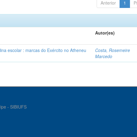
Anterior
1
P
Autor(es)
plina escolar : marcas do Exército no Atheneu
Costa, Rosemeire
Marcedo
gipe - SIBIUFS