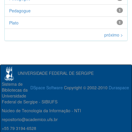
Pedagogue
1
Plato
1
próximo >
UNIVERSIDADE FEDERAL DE SERGIPE
Sistema de
DSpace Software
Copyright © 2002-2010
Duraspace
Bibliotecas da
Universidade
Federal de Sergipe - SIBIUFS
Núcleo de Tecnologia da Informação - NTI
repositorio@academico.ufs.br
+55 79 3194-6528