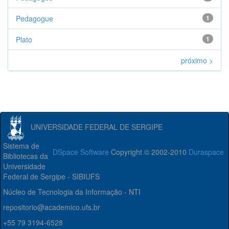
Pedagogue
1
Plato
1
próximo >
UNIVERSIDADE FEDERAL DE SERGIPE
Sistema de
DSpace Software
Copyright © 2002-2010
Duraspace
Bibliotecas da
Universidade
Federal de Sergipe - SIBIUFS
Núcleo de Tecnologia da Informação - NTI
repositorio@academico.ufs.br
+55 79 3194-6528