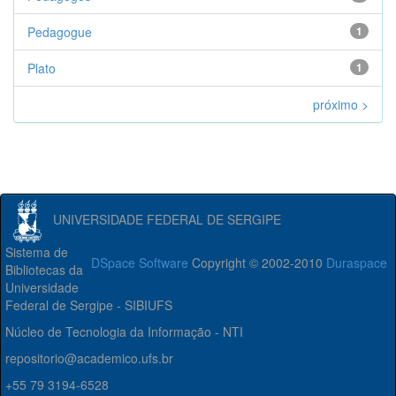
Pedagogue
1
Plato
1
próximo >
UNIVERSIDADE FEDERAL DE SERGIPE
Sistema de
DSpace Software
Copyright © 2002-2010
Duraspace
Bibliotecas da
Universidade
Federal de Sergipe - SIBIUFS
Núcleo de Tecnologia da Informação - NTI
repositorio@academico.ufs.br
+55 79 3194-6528