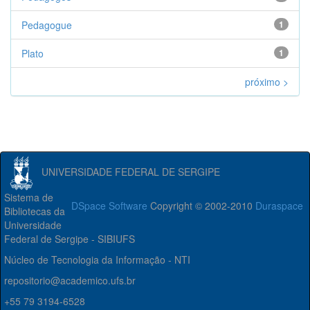
Pedagogue
1
Plato
1
próximo >
UNIVERSIDADE FEDERAL DE SERGIPE
Sistema de
DSpace Software
Copyright © 2002-2010
Duraspace
Bibliotecas da
Universidade
Federal de Sergipe - SIBIUFS
Núcleo de Tecnologia da Informação - NTI
repositorio@academico.ufs.br
+55 79 3194-6528