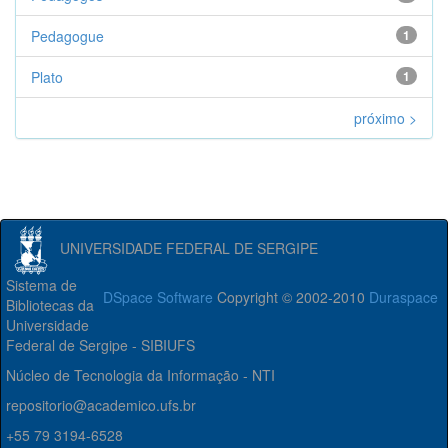
Pedagogue
1
Plato
1
próximo >
UNIVERSIDADE FEDERAL DE SERGIPE
Sistema de
DSpace Software
Copyright © 2002-2010
Duraspace
Bibliotecas da
Universidade
Federal de Sergipe - SIBIUFS
Núcleo de Tecnologia da Informação - NTI
repositorio@academico.ufs.br
+55 79 3194-6528