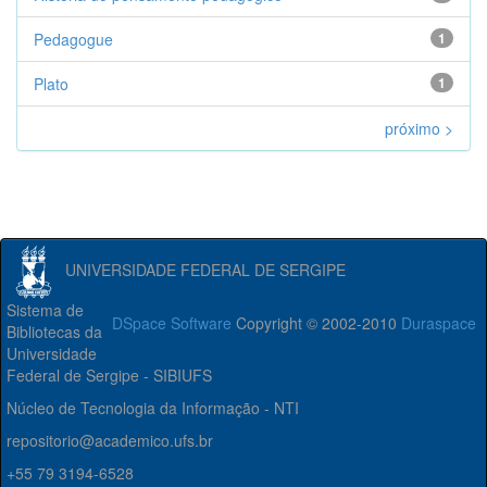
Pedagogue
1
Plato
1
próximo >
UNIVERSIDADE FEDERAL DE SERGIPE
Sistema de
DSpace Software
Copyright © 2002-2010
Duraspace
Bibliotecas da
Universidade
Federal de Sergipe - SIBIUFS
Núcleo de Tecnologia da Informação - NTI
repositorio@academico.ufs.br
+55 79 3194-6528