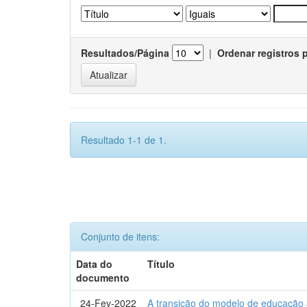
Resultados/Página
|
Ordenar registros 
Resultado 1-1 de 1.
Conjunto de itens:
Data do
Título
documento
24-Fev-2022
A transição do modelo de educação a