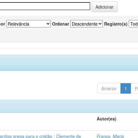
por
Ordenar
Registro(s)
Anterior
1
P
Autor(es)
ntiga grega para o cristão : Clemente de
França, Maria