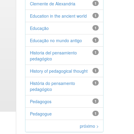
Clemente de Alexandria
1
Education in the ancient world
1
Educação
1
Educação no mundo antigo
1
Historia del pensamiento
1
pedagógico
History of pedagogical thought
1
História do pensamento
1
pedagógico
Pedagogos
1
Pedagogue
1
próximo >