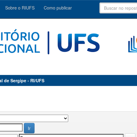
Sobre o RIUFS
Como publicar
al de Sergipe - RI/UFS