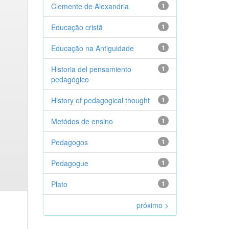
Clemente de Alexandria
1
Educação cristã
1
Educação na Antiguidade
1
Historia del pensamiento
1
pedagógico
History of pedagogical thought
1
Metódos de ensino
1
Pedagogos
1
Pedagogue
1
Plato
1
próximo >