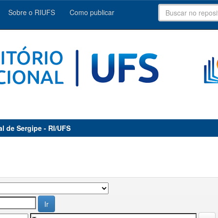
Sobre o RIUFS
Como publicar
al de Sergipe - RI/UFS