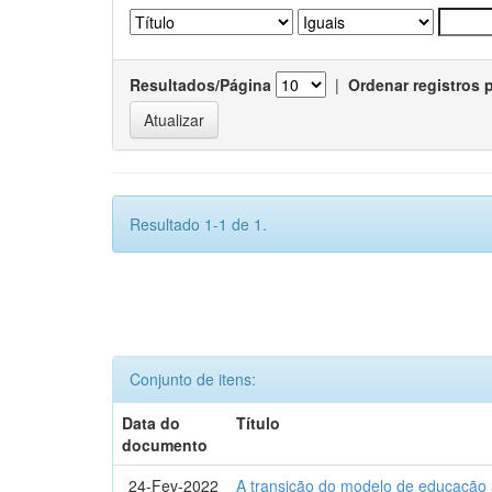
Resultados/Página
|
Ordenar registros 
Resultado 1-1 de 1.
Conjunto de itens:
Data do
Título
documento
24-Fev-2022
A transição do modelo de educação a