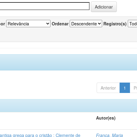
por
Ordenar
Registro(s)
Anterior
1
P
Autor(es)
ntiga grega para o cristão : Clemente de
França, Maria