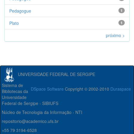
Pedagogue
1
Plato
1
próximo >
UNIVERSIDADE FEDERAL DE SERGIPE
Sistema de
DSpace Software
Copyright © 2002-2010
Duraspace
Bibliotecas da
Universidade
Federal de Sergipe - SIBIUFS
Núcleo de Tecnologia da Informação - NTI
repositorio@academico.ufs.br
+55 79 3194-6528