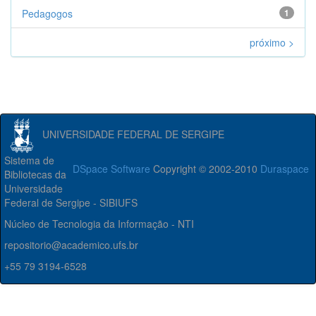
Pedagogos
1
próximo >
UNIVERSIDADE FEDERAL DE SERGIPE
Sistema de
DSpace Software
Copyright © 2002-2010
Duraspace
Bibliotecas da
Universidade
Federal de Sergipe - SIBIUFS
Núcleo de Tecnologia da Informação - NTI
repositorio@academico.ufs.br
+55 79 3194-6528