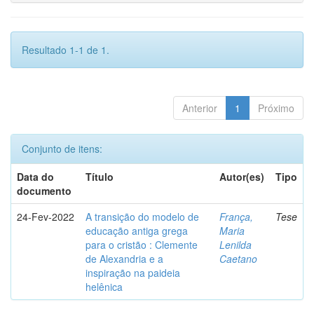
Resultado 1-1 de 1.
Anterior
1
Próximo
Conjunto de itens:
Data do
Título
Autor(es)
Tipo
documento
24-Fev-2022
A transição do modelo de
França,
Tese
educação antiga grega
Maria
para o cristão : Clemente
Lenilda
de Alexandria e a
Caetano
inspiração na paideia
helênica