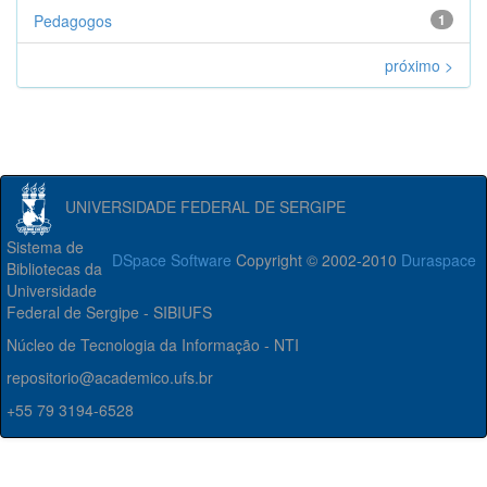
Pedagogos
1
próximo >
UNIVERSIDADE FEDERAL DE SERGIPE
Sistema de
DSpace Software
Copyright © 2002-2010
Duraspace
Bibliotecas da
Universidade
Federal de Sergipe - SIBIUFS
Núcleo de Tecnologia da Informação - NTI
repositorio@academico.ufs.br
+55 79 3194-6528