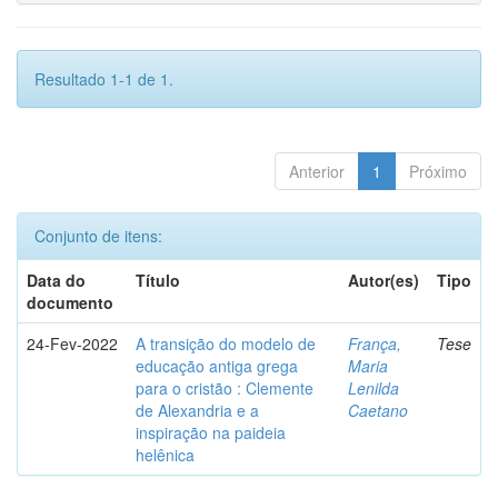
Resultado 1-1 de 1.
Anterior
1
Próximo
Conjunto de itens:
Data do
Título
Autor(es)
Tipo
documento
24-Fev-2022
A transição do modelo de
França,
Tese
educação antiga grega
Maria
para o cristão : Clemente
Lenilda
de Alexandria e a
Caetano
inspiração na paideia
helênica