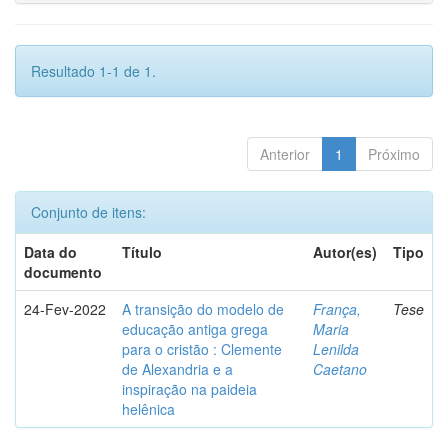
Resultado 1-1 de 1.
Anterior
1
Próximo
Conjunto de itens:
Data do
Título
Autor(es)
Tipo
documento
24-Fev-2022
A transição do modelo de
França,
Tese
educação antiga grega
Maria
para o cristão : Clemente
Lenilda
de Alexandria e a
Caetano
inspiração na paideia
helênica