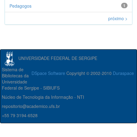
Pedagogos
1
próximo >
UNIVERSIDADE FEDERAL DE SERGIPE
Sistema de
DSpace Software
Copyright © 2002-2010
Duraspace
Bibliotecas da
Universidade
Federal de Sergipe - SIBIUFS
Núcleo de Tecnologia da Informação - NTI
repositorio@academico.ufs.br
+55 79 3194-6528