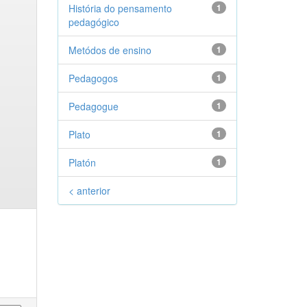
História do pensamento
1
pedagógico
Metódos de ensino
1
Pedagogos
1
Pedagogue
1
Plato
1
Platón
1
< anterior