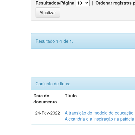
Resultados/Página
|
Ordenar registros 
Resultado 1-1 de 1.
Conjunto de itens:
Data do
Título
documento
24-Fev-2022
A transição do modelo de educação a
Alexandria e a inspiração na paideia