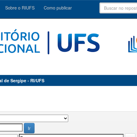
Sobre o RIUFS
Como publicar
al de Sergipe - RI/UFS