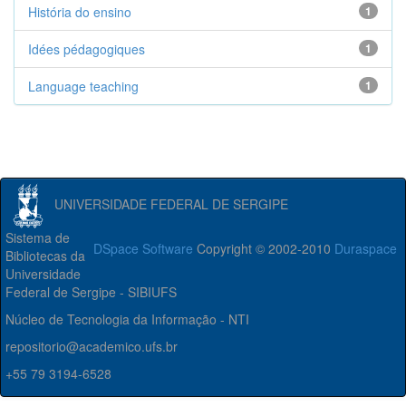
História do ensino
1
Idées pédagogiques
1
Language teaching
1
UNIVERSIDADE FEDERAL DE SERGIPE
Sistema de
DSpace Software
Copyright © 2002-2010
Duraspace
Bibliotecas da
Universidade
Federal de Sergipe - SIBIUFS
Núcleo de Tecnologia da Informação - NTI
repositorio@academico.ufs.br
+55 79 3194-6528